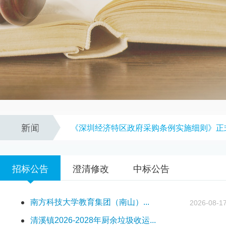
深圳市三方诚信招标有限公司网站正式发布
诚聘英才
2006-10-08
《深圳经济特区政府采购条例实施细则》正
热烈祝贺三方诚信再次获得大型国有企业招
单位名称变更公告
2017-09-06
单位名称变更公告
2020-01-09
招标公告
澄清修改
中标公告
我司为深圳市首批电子化招投标试点改革单
2020年春节假期安排
2020-01-21
深圳市财政局 深圳市政府采购中心关于进
05-09
深圳市财政局关于印发《深圳市2020年政
南方科技大学教育集团（南山）...
2026-08-17
关于印发《政府采购公告和公示信息格式规范
清溪镇2026-2028年厨余垃圾收运...
2021年春节放假通知
2021-02-10