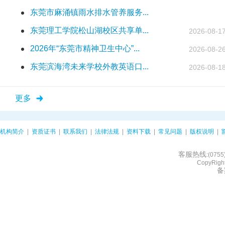
2022年春节放假通知
2022-01-29
东莞市麻涌镇雨水排水管养服务...
我司荣获中国招标投标协会2022年度首批信
2023年春节放假通知
2023-01-19
东莞理工学院松山湖校区共享单...
2026-08-17
深圳市财政局关于印发《深圳市财政局政府
2026年“东莞市精神卫生中心”...
2024年春节放假通知
2024-01-25
2026-08-26
2025年春节放假通知
2025-01-24
东莞滨海湾未来学校外教英语口...
2026-08-18
关于公司办公地址变更的通知
2025-04-14
2026年春节放假通知
2026-02-14
更多
机构简介
|
资质证书
|
联系我们
|
法律法规
|
资料下载
|
常见问题
|
版权说明
|
客服热线
:(075
CopyRight
备