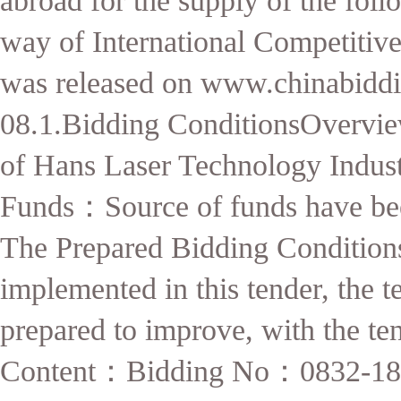
abroad for the supply of the fol
way of International Competitive
was released on www.chinabidd
08.1.Bidding ConditionsOvervi
of Hans Laser Technology Indus
Funds
：
Source of funds have b
The Prepared Bidding Condition
implemented in this tender, the 
prepared to improve, with the te
Content
：
Bidding No
：
0832-1