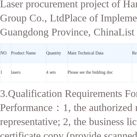
Laser procurement project of Ha
Group Co., LtdPlace of Impleme
Guangdong Province, ChinaList 
NO.
Product Name
Quantity
Main Technical Data
Re
1
lasers
4 sets
Please see the bidding doc
3.Qualification Requirements For
Performance
：
1, the authorized 
representative; 2, the business li
certificate copy (provide scanned 