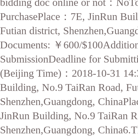
bidding doc online or not
：
NoTo
PurchasePlace
：
7E, JinRun Bui
Futian district, Shenzhen,Guang
Documents:
￥
600/$100Additiona
SubmissionDeadline for Submitt
(Beijing Time)
：
2018-10-31 14:
Building, No.9 TaiRan Road, Futi
Shenzhen,Guangdong, ChinaPlac
JinRun Building, No.9 TaiRan Roa
Shenzhen,Guangdong, China6.The