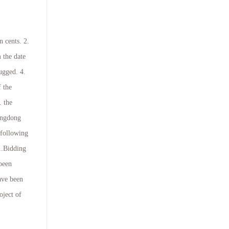
 cents. 2.
 the date
ugged. 4.
f the
. the
uangdong
 following
1.Bidding
been
ave been
oject of