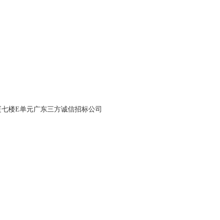
厦七楼
E
单元广东三方诚信招标公司