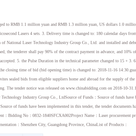
nged to RMB 1.1 million yuan and RMB 1.3 million yuan, US dollars 1.0 million
Picosecond Lasers 4 sets. 3. Delivery time is changed to: 180 calendar days from
ion of National Laser Technology Industry Group Co., Ltd. and installed and deb
gned, the tenderer shall pay 90% of the contract payment in advance, and 10% o
accepted. 5. the Pulse Duration in the technical parameter changed to 15 + 3. 6
the closing time of bid (bid opening time) is changed to: 2018-11-16 14:30.g
nvites sealed bids from eligible suppliers home and abroad for the supply of the
ding. The tender notice was released on www.chinabidding.com on 2018-10-31.
r Technology Industry Group Co., LtdSource of Funds
：
Source of funds have 
：
Source of funds have been implemented in this tender, the tender documents h
ent
：
Bidding No
：
0832-1840SFCXA002Project Name
：
Laser procurement pr
mentation
：
Shenzhen City, Guangdong Province, ChinaList of Products
：