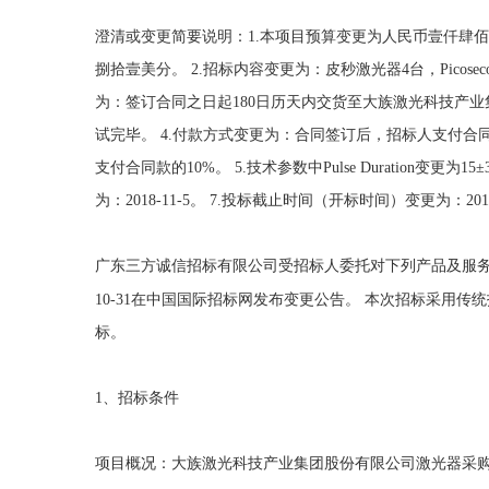
澄清或变更简要说明：
1.
本项目预算变更为人民币壹仟肆佰
捌拾壹美分。
2.
招标内容变更为：皮秒激光器
4
台，
Picosec
为：签订合同之日起
180
日历天内交货至大族激光科技产业
试完毕。
4.
付款方式变更为：合同签订后，招标人支付合
支付合同款的
10%
。
5.
技术参数中
Pulse Duration
变更为
15±
为：
2018-11-5
。
7.
投标截止时间（开标时间）变更为：
201
广东三方诚信招标有限公司受招标人委托对下列产品及服
10-31
在中国国际招标网发布变更公告。
本次招标采用传统
标。
1
、招标条件
项目概况：大族激光科技产业集团股份有限公司激光器采