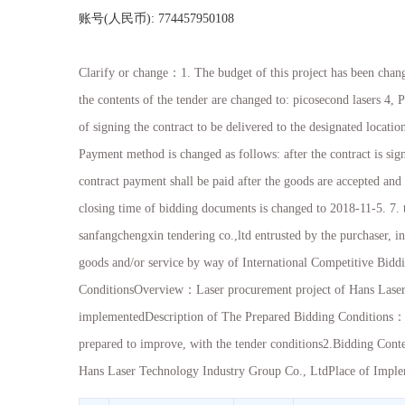
账号
(
人民币
): 774457950108
Clarify or change
：
1. The budget of this project has been cha
the contents of the tender are changed to: picosecond lasers 4, 
of signing the contract to be delivered to the designated locat
Payment method is changed as follows: after the contract is si
contract payment shall be paid after the goods are accepted and 
closing time of bidding documents is changed to 2018-11-5. 7. 
sanfangchengxin tendering co.,ltd entrusted by the purchaser, i
goods and/or service by way of International Competitive Bid
ConditionsOverview
：
Laser procurement project of Hans Lase
implementedDescription of The Prepared Bidding Conditions
prepared to improve, with the tender conditions2.Bidding Cont
Hans Laser Technology Industry Group Co., LtdPlace of Imple