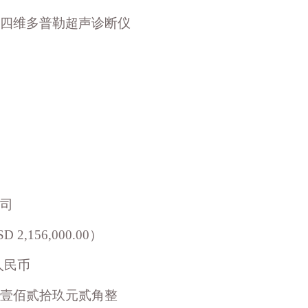
四维多普勒超声诊断仪
。
司
156,000.00）
人民币
壹佰贰拾玖元贰角整