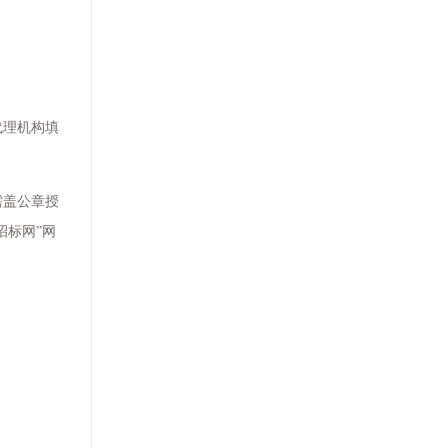
代理机构填
需盖公章授
信招标网”网