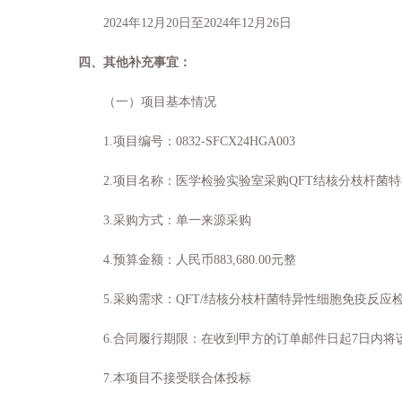
2024年12月
20
日至
2024年12月
26
日
四、
其他
补充事宜：
（一）项目基本情况
1.项目编号：0832-SFCX24HGA003
2.项目名称：医学检验实验室采购QFT结核分枝杆菌
3.采购方式：
单一来源采购
4.预算金额：人民币883,680.00元整
5.采购需求：QFT/结核分枝杆菌特异性细胞免疫反应
6.合同履行期限：在收到甲方的订单邮件日起7日内将
7.本项目不接受联合体投标