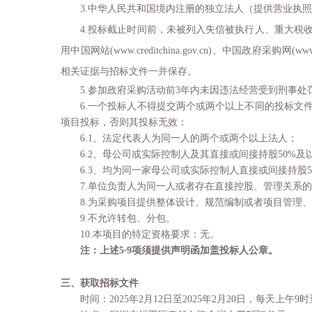
3.
中华人民共和国境内注册的独立法人（提供营业执照
4.
投标截止时间前，未被列入失信被执行人、重大税
用中国网站
(www.creditchina.gov.cn)
、中国政府采购网
(www
相关证据与招标文件一并保存。
5.
参加政府采购活动前
3
年内未因违法经营受到刑事处
6.
一个投标人不得提交两个或两个以上不同的投标文
项目投标，否则其投标无效：
6.1
、法定代表人为同一人的两个或两个以上法人；
6.2
、母公司或实际控制人及其直接或间接持股
50%
及
6.3
、均为同一家母公司或实际控制人直接或间接持股
7.
单位负责人为同一人或者存在直接控股、管理关系的
8.
为采购项目提供整体设计、规范编制或者项目管理、
9.
不允许转包、分包
。
10.
本项目的特定资格要求：无。
注：上述
5
9
项须提供声明函加盖投标人公章
。
-
三、获取招标文件
时间：
202
5
年
2
月
12
日至
202
5
年
2
月
20
日，每天上午
9
时