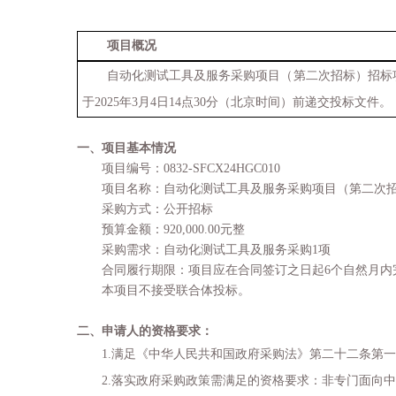
项目概况
自动化测试工具及服务采购项目（第二次招标）
招标
于
2025
年
3
月
4
日
14
点
30
分（北京时间）前递交投标
文件
。
一、项目基本情况
项目编号：
0832-SFCX24HGC010
项目名称
：
自动化测试工具及服务采购项目（第二次
采购方式：公开招标
预算金额：
920
,
0
00.00
元整
采购需求：
自动化测试工具及服务采购
1
项
合同履行期限：项目应在合同签订之日起
6
个自然月内
本项目不接受联合体投标。
二、申请人的资格要求
：
1.
满足《中华人
民共和国政府采购法》第二十二条第一
2.
落实政府采购政策需满足的资格要求：非专门面向中