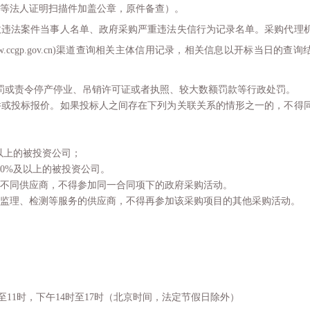
等法人证明扫描件加盖公章，原件备查）。
收违法案件当事人名单、政府采购严重违法失信行为记录名单。采购代理
.ccgp.gov.cn)
渠道查询相关主体信用记录，相关信息以开标当日的查询
罚或责令停产停业、吊销许可证或者执照、较大数额罚款等行政处罚。
件或投标报价。如果投标人之间存在下列为关联关系的情形之一的，不得
以上的被投资公司；
50%
及以上的被投资公司。
不同供应商，不得参加同一合同项下的政府采购活动。
监理、检测等服务的供应商，不得再参加该采购项目的其他采购活动。
至
11
时，下午
14
时至
17
时（北京时间，法定节假日除外）