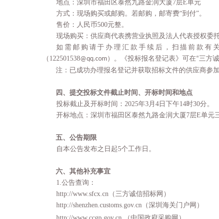
地点：深圳市福田区泰然九路金润大厦
7
层
E
单元
方式：现场购买或邮购。若邮购，邮寄费
“
到付
”
。
售价：人民币
500
元整。
现场购买：供应商代表携营业执照及法人代表授权委
如需
邮购请于办理汇款手续后，扫描前款有
（
122501538
）。《投标报名登记表》可在
三方
@qq.com
“
注：已成功办理报名登记并获取招标文件的供应商参
四、提交投标文件
截止时间、开标时间和地点
投标截止及开标时间：
2025
年
3
月
4
日下午
14
时
30
分
。
开标地点：深圳市福田区泰然九路金润大厦
7
层
E
单元
五、公告期限
自本公告发布之日起
5
个工作日。
六、其他补充事宜
1.
公告查询：
http://www.sfcx.cn
（三方诚信招标网）
http://shenzhen.customs.gov.cn
（深圳海关门户网）
http://www.ccgp.gov.cn
（中国政府采购网）