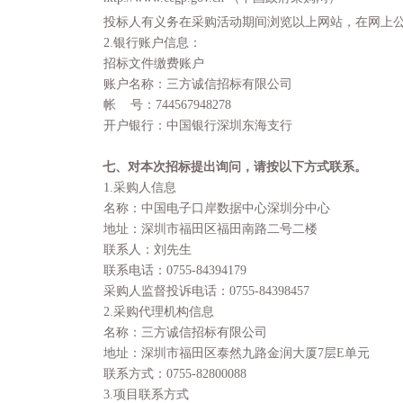
投标人有义务在采购活动期间浏览以上网站，在网上
2.
银行账户信息：
招标文件缴费账户
账户名称：三方诚信招标有限公司
帐
号：
744567948278
开户银行：中国银行深圳东海支行
七、对本次招标提出询问，请按以下方式联系
。
1.
采购人信息
名称：中国电子口岸数据中心深圳分中心
地址：
深圳市福田区福田南路二号二楼
联系人：刘先生
联系电话：
0755-84394
179
采购人监督投诉电话：
0755-84398457
2
.
采购代理机构信息
名称：三方诚信招标有限公司
地址：深圳市福田区泰然九路金润大厦
7
层
E
单元
联系方式：
0755-82800088
3.
项目联系方式