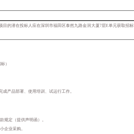
项目的潜在投标人应在深圳市福田区泰然九路金润大厦
7
层
E
单元获取招标
招标）
完成产品部署、使用培训、试运行工作。
款规定（提供声明函）。
小企业采购。