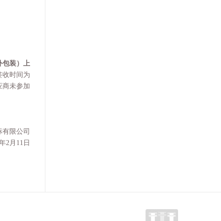
外包装）上
签收时间为
应商未参加
标有限公司
年
2
月
11
日