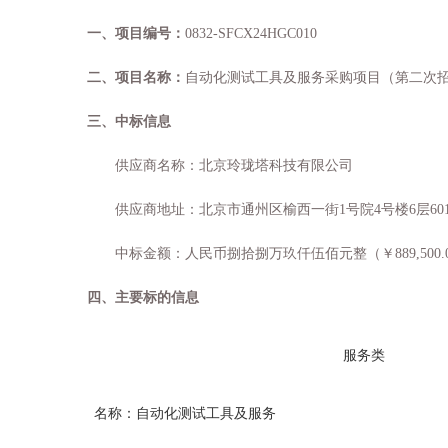
一
、
项目编号：
0832-SFCX24HGC010
二
、
项目名称：
自动化测试工具及服务采购项目（第二次
三、中标信息
供应商名称：北京玲珑塔科技有限公司
供应商地址：北京市通州区榆西一街
1
号院
4
号楼
6
层
60
中标金额：人民币
捌拾捌万玖仟伍佰元整
（￥
889
,
500.
四、主要标的信息
服务类
名称：自动化测试工具及服务