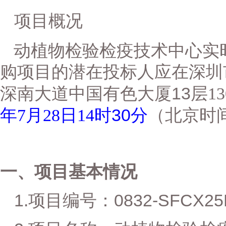
项目概况
动植物检验检疫技术中心实
购项目
的潜在投标人应在
深圳
13
深南大道中国有色大厦
层
13
30
年
7
月
28
日
14
时
分
（北京时
一、项目基本情况
1.
0832-SFCX2
项目编号：