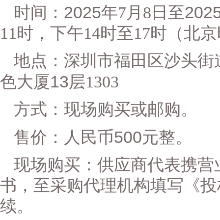
2025
202
时间：
年
7
月
8
日至
11
时，下午
14
时至
17
时（北京
地点：
深圳市福田区沙头街
13
色大厦
层
1303
方式：现场购买或邮购。
500
售价：人民币
元整。
现场购买：供应商代表携营
书，至采购代理机构填写《投
续。