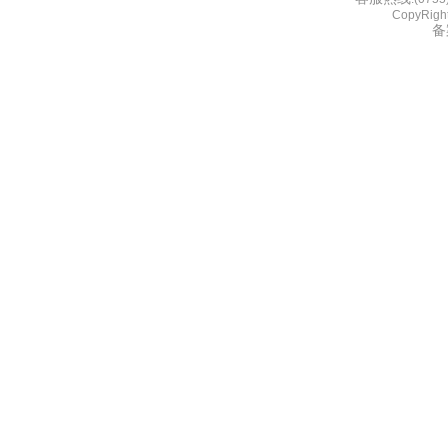
CopyRight
备