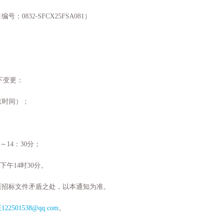
目编号：
0832-SFCX25FSA081
）
下变更
：
京时间）；
～
14
：
30
分；
下午
14
时
30
分。
原
招标
文件矛盾之处，以本通知为准。
至
122501538@
qq
.com
。