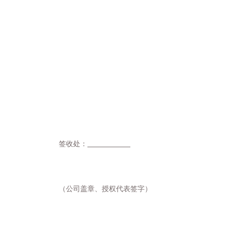
签收处：
（
公司
盖章、
授权代表
签字）