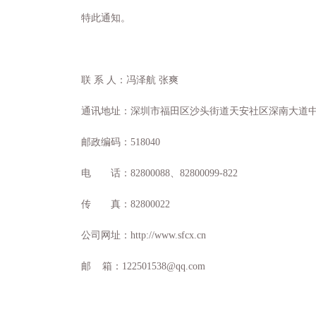
特此通知。
联
系
人：冯泽航
张爽
通讯地址：深圳市福田区沙头街道天安社区深南大道
邮政编码：
518040
电 话：
82800088
、
82800099-822
传 真：
82800022
公司网址：
http://www.sfcx.cn
邮
箱：
122501538@qq.com