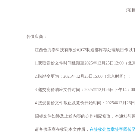
（
项
各供应商：
江西合力泰科技有限公司
G2
制造部库存处理项目作以
1.
获取竞价文件时间延期至
2
02
5
年
12
月
25
日
12
:0
0
（北
2
.
踏勘变更为
：
2
02
5
年
12
月
25
日
15
:0
0
（北京时间）
；
3.
递交竞价响应文件时间：
202
5
年
12
月
26
日下午
14
：
00
4
.
接受竞价文件截止及竞价开始时间：
202
5
年
12
月
26
日
招标
文件如涉及上述内容的亦作相应修改，本通知与
请各供应商在收到本文件后，
在签收处盖章签字回传