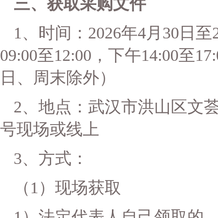
三、获取采购文件
1、时间：202
6
年
4
月
30
日至
09:00至1
2
:
0
0，下午14:
0
0至1
日
、周末
除外）
2、地点：
武汉市洪山区文
号现场
或线上
3、方式：
（
1）
现场获取
1）法定代表人自己领取的