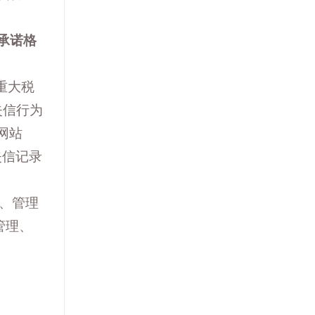
承诺格
或重大税
失信行为
网站
关失信记录
、管理
管理、