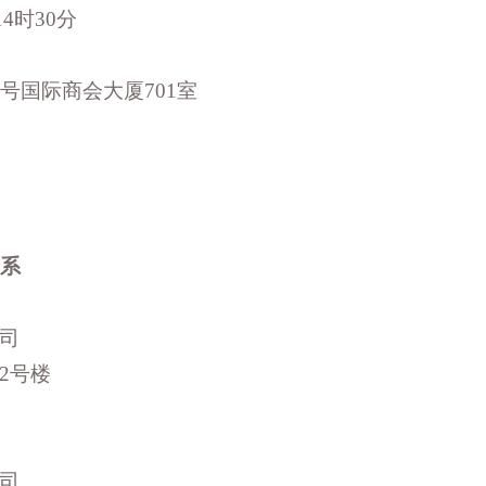
14时30分
1号国际商会大厦701室
系
司
2号楼
司