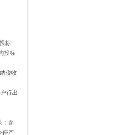
投标
构投标
缴纳税收
开户行出
录：参
令停产