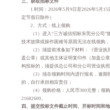
三、获取招标文件
1.时间：202
6
年
5
月
9
日至
202
6
年
5
月
15
定节假日除外）
2
、方式：线上领购
（
1）进入“三方诚信招标东莞分公司
技术故障或操作困难等原因无法在线领购，
（
2）须提前准备如下材料：《营业执
盖公章）或其他主体证明复印件（加盖公章
构投标的，须提供总公司和分公司营业执照
（
3）须在领购时间内进行报名，逾期
的，自行承担相应责任；
（
4）领购价格：人民币300元整；领购咨
21682600。
四、提交投标文件截止时间、开标时间和地