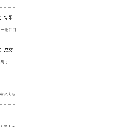
二）结果
组一批项目
一）成交
编号：
国有色大厦
南大道中国