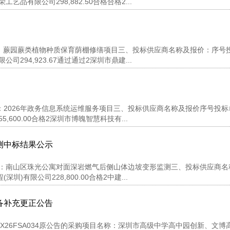
有限公司298,882.50合格合格2...
项目名称：蕨园蕨类植物种质保育荫棚修缮项目三、投标供应商名称及报价：序号
94,923.67通过通过2深圳市鼎建...
目名称：2026年政务信息系统运维服务项目三、投标供应商名称及报价序号投
,600.00合格2深圳市博魄智慧科技有...
测中标结果公示
、项目名称：南山区珠光公寓对面深岩燃气后侧山体边坡变形监测三、投标供应商
)有限公司228,800.00合格2中建...
备补充更正公告
CX26FSA034原公告的采购项目名称：深圳市高级中学高中园创新、文博