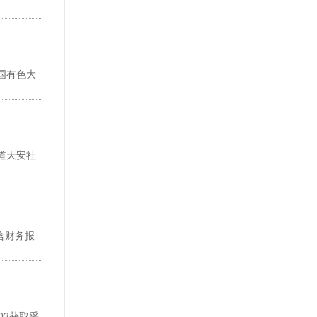
国有色大
道天安社
（含财务报
03获取采