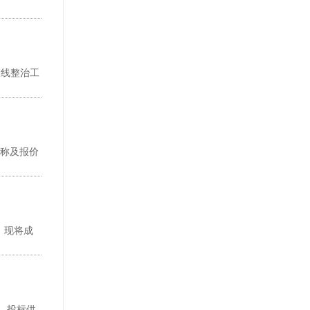
栋管线整治工
名称及报价
，现将成
三、投标供